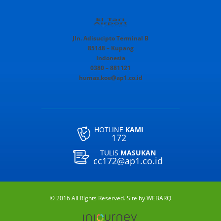
Jln. Adisucipto Terminal B
85148 – Kupang
Indonesia
0380 – 881121
humas.koe@ap1.co.id
HOTLINE
KAMI
172
TULIS
MASUKAN
cc172@ap1.co.id
© 2016 All Rights Reserved. Site by
WEBARQ