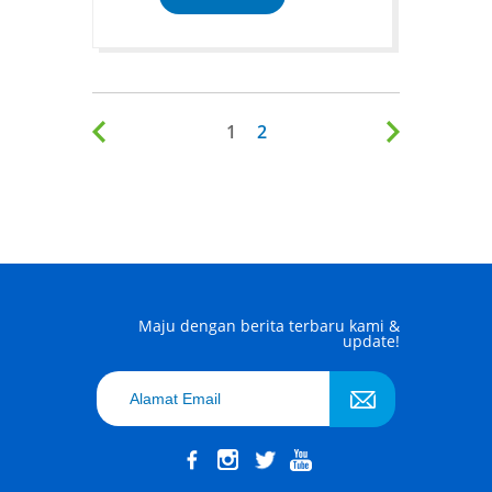
1
2
Maju dengan berita terbaru kami &
update!