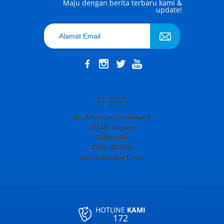
Maju dengan berita terbaru kami &
update!
Jln. Adisucipto Terminal B
85148 – Kupang
Indonesia
0380 – 881121
humas.koe@ap1.co.id
HOTLINE
KAMI
172