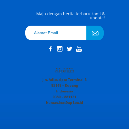
Maju dengan berita terbaru kami &
update!
Jln. Adisucipto Terminal B
85148 – Kupang
Indonesia
0380 – 881121
humas.koe@ap1.co.id