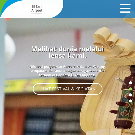
Melihat dunia melalui
lensa kami.
Nikmati perjalanan Anda dari dan ke Kupang.
Manjakan diri Anda dengan beragam fasilitas
terbaik di Bandara El Tari Kupang.
LIHAT FESTIVAL & KEGIATAN