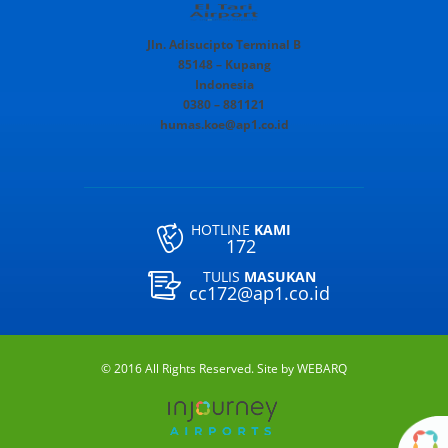
Jln. Adisucipto Terminal B
85148 – Kupang
Indonesia
0380 – 881121
humas.koe@ap1.co.id
HOTLINE
KAMI
172
TULIS
MASUKAN
cc172@ap1.co.id
© 2016 All Rights Reserved. Site by
WEBARQ