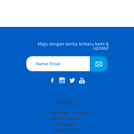
Maju dengan berita terbaru kami &
update!
Jln. Adisucipto Terminal B
85148 – Kupang
Indonesia
0380 – 881121