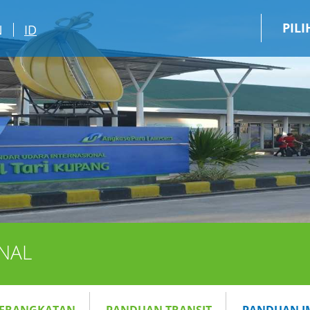
PIL
N
ID
NAL