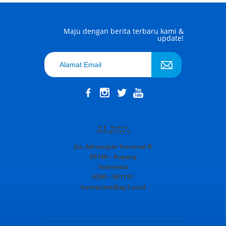
Maju dengan berita terbaru kami &
update!
Jln. Adisucipto Terminal B
85148 – Kupang
Indonesia
0380 – 881121
humas.koe@ap1.co.id