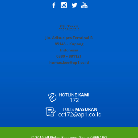
Jln. Adisucipto Terminal B
85148 – Kupang
Indonesia
0380 – 881121
humas.koe@ap1.co.id
HOTLINE
KAMI
172
TULIS
MASUKAN
cc172@ap1.co.id
© 2016 All Rights Reserved. Site by
WEBARQ