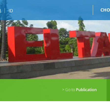
CHO
N
ID
> Go to
Publication