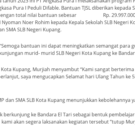
a tahun 2023 ini PT Angkasa Pura I melaksanakan program 
asa Pura I Peduli Difable. Bantuan TJSL diberikan kepada 
h dengan total nilai bantuan sebesar Rp. 29.997.000,-
 I Nyoman Noer Rohim kepada Kepala Sekolah SLB Negeri Kot
an SMA SLB Negeri Kupang.
emoga bantuan ini dapat meningkatkan semangat para gu
unjungan murid- murid SLB Negeri Kota Kupang ke Bandara
Kota Kupang, Murjiah menyambut “Kami sangat berterima 
berlanjut, saya mengucapkan Selamat hari Ulang Tahun ke 
MP dan SMA SLB Kota Kupang menunjukkan kebolehannya yan
 berkunjung ke Bandara El Tari sebagai bentuk pembelaj
kami akan segera laksanakan kegiatan tersebut ”tutup Mur