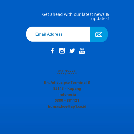
Get ahead with our latest news &
updates!
Jln. Adisucipto Terminal B
85148 – Kupang
Indonesia
0380 – 881121
humas.koe@ap1.co.id