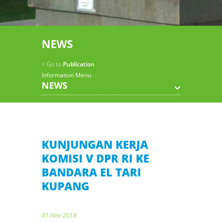
NEWS
> Go to
Publication
Information Menu
NEWS
KUNJUNGAN KERJA
KOMISI V DPR RI KE
BANDARA EL TARI
KUPANG
01 Nov 2018